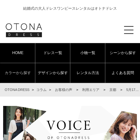
結婚式の大人ドレスワンピースレンタルはオトナドレス
HOME
ドレス一覧
小物一覧
シーンから探す
カラーから探す
デザインから探す
レンタル方法
よくある質問
OTONA DRESS
>
コラム
>
お客様の声
>
利用エリア
>
京都
>
5月17日 結婚式ご利用 京都府エリア｜CR1-339MUS-M（3点セット(バッグ)）