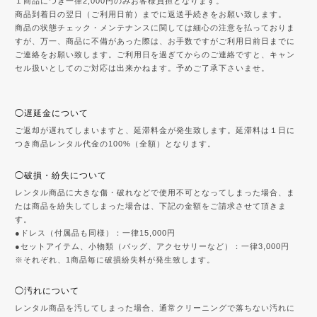
１商品につき一律2,000円のみお客様負担となります。
商品到着日の翌日（ご利用日前）までに返送手続きをお願い致します。
商品の状態チェック・メンテナンスに関しては細心の注意を払っておりま
すが、万一、商品に不備があった際は、お手数ですがご利用日前日までに
ご連絡をお願い致します。ご利用日を過ぎてからのご連絡ですと、キャン
セル扱いとしてのご対応は出来かねます。予めご了承下さいませ。
◯遅延金について
ご返却が遅れてしまいますと、延滞料金が発生致します。延滞料は１日に
つき商品レンタル代金の100%（全額）となります。
◯破損・紛失について
レンタル商品に大きな傷・破れなどで使用不可となってしまった場合、ま
たは商品を紛失してしまった場合は、下記の金額をご請求させて頂きま
す。
●ドレス（付属品も同様）：一律15,000円
●セットアイテム、小物類（バッグ、アクセサリーなど）：一律3,000円
※それぞれ、1商品毎に破損紛失料が発生致します。
◯汚れについて
レンタル商品を汚してしまった場合、通常クリーニングで落ちない汚れに