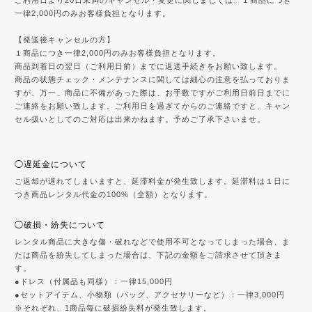
ご利用日より20日未満のキャンセル・変更に関しましては、１商品につき
一律2,000円のみお客様負担となります。
【発送後キャンセルの方】
１商品につき一律2,000円のみお客様負担となります。
商品到着日の翌日（ご利用日前）までに返送手続きをお願い致します。
商品の状態チェック・メンテナンスに関しては細心の注意を払っておりま
すが、万一、商品に不備があった際は、お手数ですがご利用日前日までに
ご連絡をお願い致します。ご利用日を過ぎてからのご連絡ですと、キャン
セル扱いとしてのご対応は出来かねます。予めご了承下さいませ。
◯遅延金について
ご返却が遅れてしまいますと、延滞料金が発生致します。延滞料は１日に
つき商品レンタル代金の100%（全額）となります。
◯破損・紛失について
レンタル商品に大きな傷・破れなどで使用不可となってしまった場合、ま
たは商品を紛失してしまった場合は、下記の金額をご請求させて頂きま
す。
●ドレス（付属品も同様）：一律15,000円
●セットアイテム、小物類（バッグ、アクセサリーなど）：一律3,000円
※それぞれ、1商品毎に破損紛失料が発生致します。