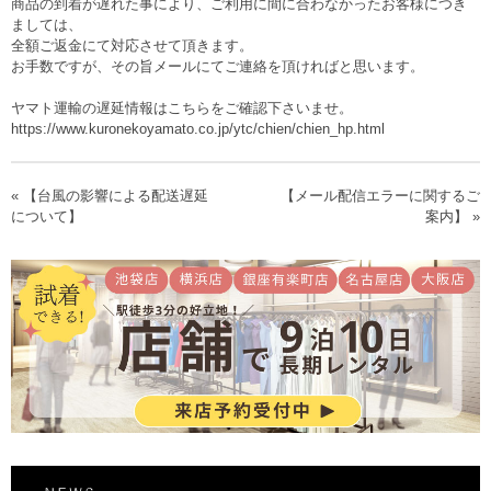
商品の到着が遅れた事により、ご利用に間に合わなかったお客様につき
ましては、
全額ご返金にて対応させて頂きます。
お手数ですが、その旨メールにてご連絡を頂ければと思います。
ヤマト運輸の遅延情報はこちらをご確認下さいませ。
https://www.kuronekoyamato.co.jp/ytc/chien/chien_hp.html
«
【台風の影響による配送遅延
【メール配信エラーに関するご
について】
案内】
»