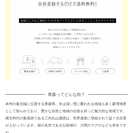
青森ってどんな街？
本州の最北端に位置する青森県。冬は深い雪に覆われる地域も多く豪雪地帯
として知られており、豊かな自然と地域の伝統を持った魅力的な地域です。
縄文時代の集落跡である三内丸山遺跡は、世界遺産に登録されて益々注目度
が上がっています。桜の名所である弘前城や、大間のマグロなども有名です
ね。