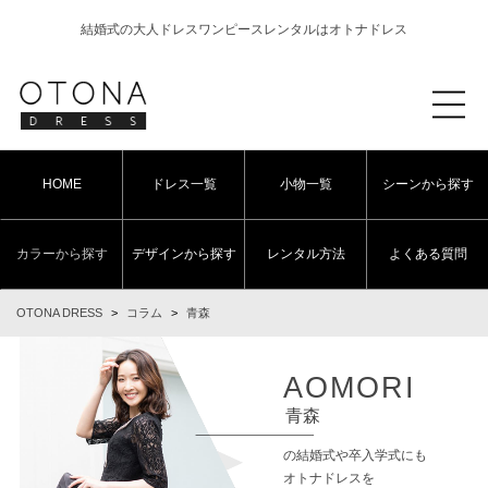
結婚式の大人ドレスワンピースレンタルはオトナドレス
HOME
ドレス一覧
小物一覧
シーンから探す
カラーから探す
デザインから探す
レンタル方法
よくある質問
OTONA DRESS
>
コラム
>
青森
AOMORI
青森
の結婚式や卒入学式にも
オトナドレスを