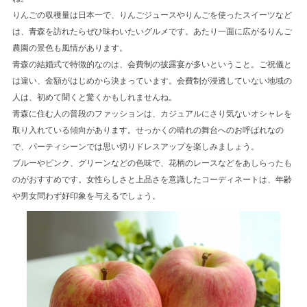
りんごの収穫量は日本一で、りんごジュースやりんごを使ったスイーツなど
は、青森を訪れたらぜひ味わいたいグルメです。あたり一面に広がるりんご
農園の景色も風情があります。
青森の結婚式で特徴的なのは、会費制の披露宴が多いということ。ご祝儀と
は違い、金額がはじめから決まっています。会費制が浸透していない地域の
人は、初めて聞くと驚くかもしれませんね。
青森に住む人の普段のファッションは、カジュアルにさり気ないオシャレを
取り入れている傾向があります。せっかくの晴れの舞台へのお呼ばれなの
で、パーティシーンでは思い切りドレスアップを楽しみましょう。
ブルーやピンク、グリーンなどの色味で、花柄のレースなどをあしらったも
のがおすすめです。女性らしさと上品さを意識したコーディネートは、年齢
や男女問わず好印象を与えるでしょう。