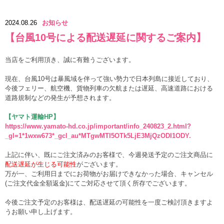
2024.08.26
お知らせ
【台風10号による配送遅延に関するご案内】
当店をご利用頂き、誠に有難うございます。
現在、台風10号は暴風域を伴って強い勢力で日本列島に接近しており、
今後フェリー、航空機、貨物列車の欠航または遅延、高速道路における
道路規制などの発生が予想されます。
【ヤマト運輸HP】
https://www.yamato-hd.co.jp/important/info_240823_2.html?
_gl=1*1wxw673*_gcl_au*MTgwMTI5OTk5LjE3MjQzODI1ODY.
上記に伴い、既にご注文済みのお客様で、今週発送予定のご注文商品に
配送遅延が生じる可能性
がございます。
万が一、ご利用日までにお荷物がお届けできなかった場合、キャンセル
(ご注文代金全額返金)にてご対応させて頂く所存でございます。
今後ご注文予定のお客様は、配送遅延の可能性を一度ご検討頂きますよ
うお願い申し上げます。