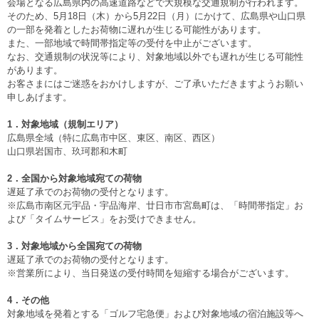
会場となる広島県内の高速道路などで大規模な交通規制が行われます。
そのため、5月18日（木）から5月22日（月）にかけて、広島県や山口県
の一部を発着としたお荷物に遅れが生じる可能性があります。
また、一部地域で時間帯指定等の受付を中止がございます。
なお、交通規制の状況等により、対象地域以外でも遅れが生じる可能性
があります。
お客さまにはご迷惑をおかけしますが、ご了承いただきますようお願い
申しあげます。
1．対象地域（規制エリア）
広島県全域（特に広島市中区、東区、南区、西区）
山口県岩国市、玖珂郡和木町
2．全国から対象地域宛ての荷物
遅延了承でのお荷物の受付となります。
※広島市南区元宇品・宇品海岸、廿日市市宮島町は、「時間帯指定」お
よび「タイムサービス」をお受けできません。
3．対象地域から全国宛ての荷物
遅延了承でのお荷物の受付となります。
※営業所により、当日発送の受付時間を短縮する場合がございます。
4．その他
対象地域を発着とする「ゴルフ宅急便」および対象地域の宿泊施設等へ