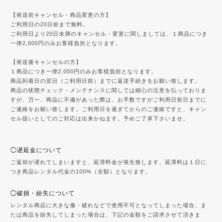
【発送前キャンセル・商品変更の方】
ご利用日の20日前まで無料。
ご利用日より20日未満のキャンセル・変更に関しましては、１商品につき
一律2,000円のみお客様負担となります。
【発送後キャンセルの方】
１商品につき一律2,000円のみお客様負担となります。
商品到着日の翌日（ご利用日前）までに返送手続きをお願い致します。
商品の状態チェック・メンテナンスに関しては細心の注意を払っておりま
すが、万一、商品に不備があった際は、お手数ですがご利用日前日までに
ご連絡をお願い致します。ご利用日を過ぎてからのご連絡ですと、キャン
セル扱いとしてのご対応は出来かねます。予めご了承下さいませ。
◯遅延金について
ご返却が遅れてしまいますと、延滞料金が発生致します。延滞料は１日に
つき商品レンタル代金の100%（全額）となります。
◯破損・紛失について
レンタル商品に大きな傷・破れなどで使用不可となってしまった場合、ま
たは商品を紛失してしまった場合は、下記の金額をご請求させて頂きま