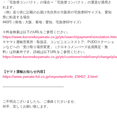
・「宅急便コンパクト」の場合⇒「宅急便コンパクト」の運賃が適用さ
れます。
（例）送り状に記載のお届け先住所が大阪府の宅急便60サイズを、愛知
県に転送する場合
940円（発地：大阪、着地：愛知、宅急便60サイズ）
※料金検索は以下のURLをご参照ください。
https://www.kuronekoyamato.co.jp/ytc/search/payment/simulation.htm
※ヤマト運輸営業所・取扱店、コンビニエンスストア、PUDOステーショ
ンなどへの「受け取り場所変更」（クロネコメンバーズ会員限定・無
料）は対象外です。詳細は以下URLをご参照ください。
https://www.kuronekoyamato.co.jp/ytc/customer/redelivery/change/pla
【ヤマト運輸お知らせ内容】
https://www.yamato-hd.co.jp/important/info_230417_2.html
——————————————————
ご不明点ございましたら、ご連絡くださいませ。
何卒、宜しくお願い致します。