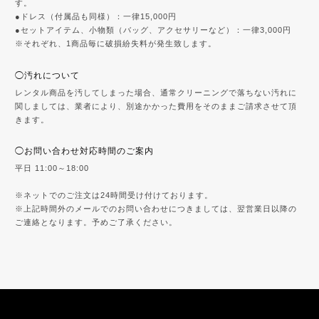
す。
●ドレス（付属品も同様）：一律15,000円
●セットアイテム、小物類（バッグ、アクセサリーなど）：一律3,000円
※それぞれ、1商品毎に破損紛失料が発生致します。
◯汚れについて
レンタル商品を汚してしまった場合、通常クリーニングで落ちない汚れに
関しましては、業者により、別途かかった費用をそのままご請求させて頂
きます。
◯お問い合わせ対応時間のご案内
平日 11:00～18:00
※ネットでのご注文は24時間受け付けております。
※上記時間外のメールでのお問い合わせにつきましては、翌営業日以降の
ご連絡となります。予めご了承ください。