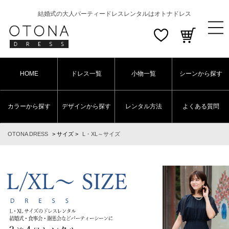
結婚式の大人パーティードレスレンタルはオトナドレス
HOME
ドレス一覧
小物一覧
シーンから探す
カラーから探す
デザインから探す
レンタル方法
よくある質問
OTONA DRESS
>
サイズ
>
L・XL～サイズ