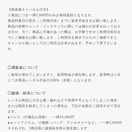
【発送後キャンセルの方】
１商品につき一律2,000円のみお客様負担となります。
商品到着日の翌日（ご利用日前）までに返送手続きをお願い致します。
商品の状態チェック・メンテナンスに関しては細心の注意を払っており
ますが、万一、商品に不備があった際は、お手数ですがご利用日前日ま
でにご連絡をお願い致します。ご利用日を過ぎてからのご連絡ですと、
キャンセル扱いとしてのご対応は出来かねます。予めご了承下さいま
せ。
◯遅延金について
ご返却が遅れてしまいますと、延滞料金が発生致します。延滞料は１日
につき商品レンタル代金の100%（全額）となります。
◯破損・紛失について
レンタル商品に大きな傷・破れなどで使用不可となってしまった場合、
または商品を紛失してしまった場合は、下記の金額をご請求させて頂き
ます。
●ドレス（付属品も同様）：一律15,000円
●セットアイテム、小物類（バッグ、アクセサリーなど）：一律3,000円
※それぞれ、1商品毎に破損紛失料が発生致します。