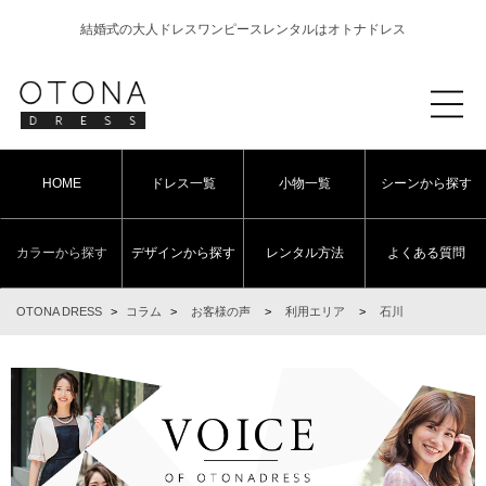
結婚式の大人ドレスワンピースレンタルはオトナドレス
HOME
ドレス一覧
小物一覧
シーンから探す
カラーから探す
デザインから探す
レンタル方法
よくある質問
OTONA DRESS
>
コラム
>
お客様の声
>
利用エリア
>
石川