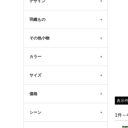
デザイン
羽織もの
その他小物
品】6,980円
【単品】6,980円
【単品】6,980円
カラー
点】8,980円
【3点】8,980円
【3点】8,980円
サイズ
価格
表示
シーン
1件～