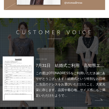
2026.08.08
7月31日 結婚式ご利用 高知県エリア｜SR3-227MIX-M（3点セット(バッグ)）
この度はOTONADRESSをご利用いただき誠にあ
りがとうございます！結婚式という特別なお日柄
に当店のドレスをお選びいただけたこと、大変光
栄に存じます。品質や着心地、サイズ感にもご満
足いただけたようで...