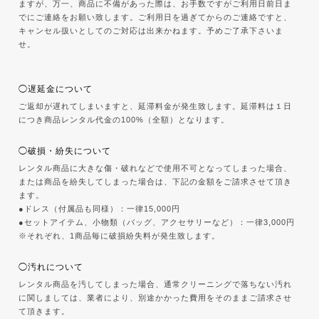
ますが、万一、商品に不備があった際は、お手数ですがご利用日前日ま
でにご連絡をお願い致します。ご利用日を過ぎてからのご連絡ですと、
キャンセル扱いとしてのご対応は出来かねます。予めご了承下さいま
せ。
◯遅延金について
ご返却が遅れてしまいますと、延滞料金が発生致します。延滞料は１日
につき商品レンタル代金の100%（全額）となります。
◯破損・紛失について
レンタル商品に大きな傷・破れなどで使用不可となってしまった場合、
または商品を紛失してしまった場合は、下記の金額をご請求させて頂き
ます。
●ドレス（付属品も同様）：一律15,000円
●セットアイテム、小物類（バッグ、アクセサリーなど）：一律3,000円
※それぞれ、1商品毎に破損紛失料が発生致します。
◯汚れについて
レンタル商品を汚してしまった場合、通常クリーニングで落ちない汚れ
に関しましては、業者により、別途かかった費用をそのままご請求させ
て頂きます。