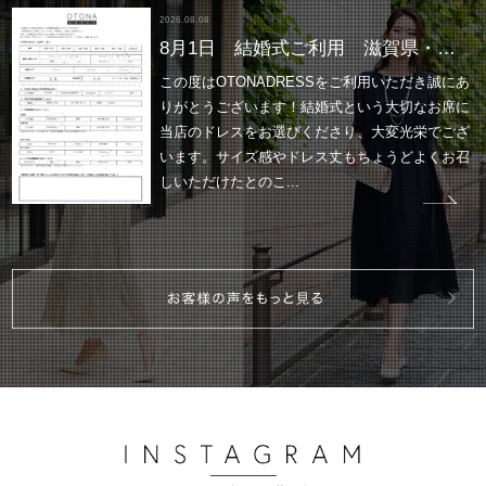
2026.08.08
8月1日 結婚式ご利用 滋賀県・草津エリア｜H3-431BL-L（3点セット(バッグ)）
この度はOTONADRESSをご利用いただき誠にあ
りがとうございます！結婚式という大切なお席に
当店のドレスをお選びくださり、大変光栄でござ
います。サイズ感やドレス丈もちょうどよくお召
しいただけたとのこ...