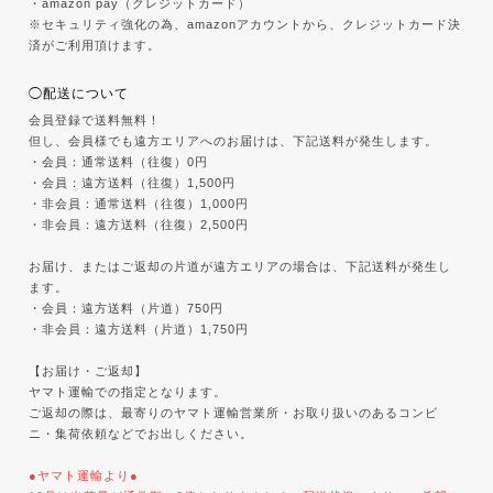
・amazon pay（クレジットカード）
※セキュリティ強化の為、amazonアカウントから、クレジットカード決
済がご利用頂けます。
◯配送について
会員登録で送料無料！
但し、会員様でも遠方エリアへのお届けは、下記送料が発生します。
・会員：通常送料（往復）0円
・会員：遠方送料（往復）1,500円
・非会員：通常送料（往復）1,000円
・非会員：遠方送料（往復）2,500円
お届け、またはご返却の片道が遠方エリアの場合は、下記送料が発生し
ます。
・会員：遠方送料（片道）750円
・非会員：遠方送料（片道）1,750円
【お届け・ご返却】
ヤマト運輸での指定となります。
ご返却の際は、最寄りのヤマト運輸営業所・お取り扱いのあるコンビ
ニ・集荷依頼などでお出しください。
●ヤマト運輸より●