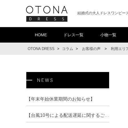
結婚式の大人ドレスワンピー
HOME
ドレス一覧
小物一覧
OTONA DRESS
>
コラム
>
お客様の声
>
利用エリ
【年末年始休業期間のお知らせ】
【台風10号による配送遅延に関するご案内】