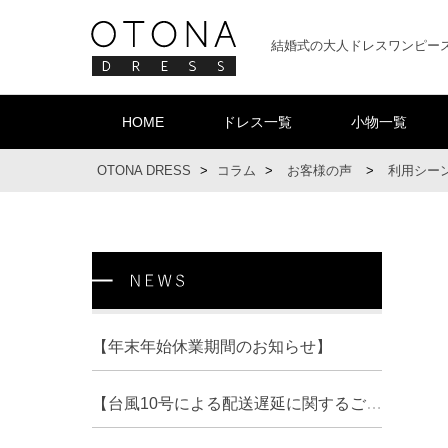
結婚式の大人ドレスワンピー
HOME
ドレス一覧
小物一覧
OTONA DRESS
>
コラム
>
お客様の声
>
利用シー
【年末年始休業期間のお知らせ】
【台風10号による配送遅延に関するご案内】