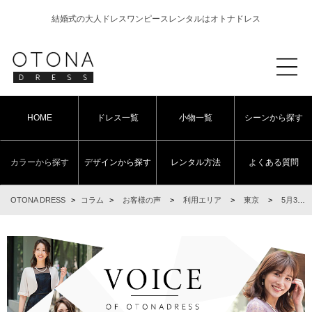
結婚式の大人ドレスワンピースレンタルはオトナドレス
HOME
ドレス一覧
小物一覧
シーンから探す
カラーから探す
デザインから探す
レンタル方法
よくある質問
OTONA DRESS
>
コラム
>
お客様の声
>
利用エリア
>
東京
>
5月3日 結婚式ご利用 東京都・世田谷エリア｜SR3-295BL-M（3点セット(バッグ)）