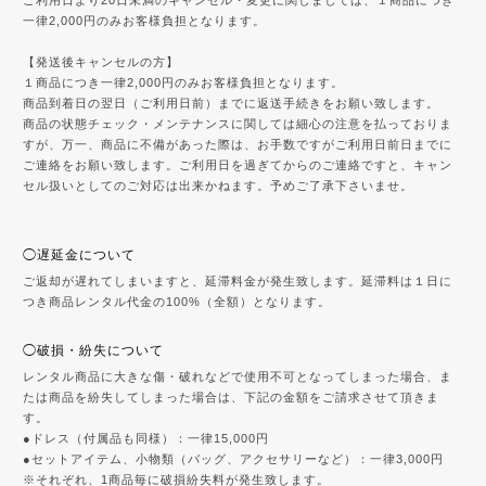
一律2,000円のみお客様負担となります。
【発送後キャンセルの方】
１商品につき一律2,000円のみお客様負担となります。
商品到着日の翌日（ご利用日前）までに返送手続きをお願い致します。
商品の状態チェック・メンテナンスに関しては細心の注意を払っておりま
すが、万一、商品に不備があった際は、お手数ですがご利用日前日までに
ご連絡をお願い致します。ご利用日を過ぎてからのご連絡ですと、キャン
セル扱いとしてのご対応は出来かねます。予めご了承下さいませ。
◯遅延金について
ご返却が遅れてしまいますと、延滞料金が発生致します。延滞料は１日に
つき商品レンタル代金の100%（全額）となります。
◯破損・紛失について
レンタル商品に大きな傷・破れなどで使用不可となってしまった場合、ま
たは商品を紛失してしまった場合は、下記の金額をご請求させて頂きま
す。
●ドレス（付属品も同様）：一律15,000円
●セットアイテム、小物類（バッグ、アクセサリーなど）：一律3,000円
※それぞれ、1商品毎に破損紛失料が発生致します。