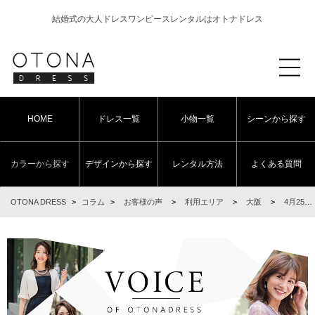
結婚式の大人ドレスワンピースレンタルはオトナドレス
HOME
ドレス一覧
小物一覧
シーンから探す
カラーから探す
デザインから探す
レンタル方法
よくある質問
OTONA DRESS
>
コラム
>
お客様の声
>
利用エリア
>
大阪
>
4月25日 結婚式ご利用 大阪府エリア｜H1-392BE-L（ドレス単品）