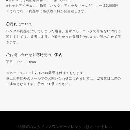
●ドレス（付属品も同様）：一律15,000円
●セットアイテム、小物類（バッグ、アクセサリーなど）：一律3,000円
※それぞれ、1商品毎に破損紛失料が発生致します。
◯汚れについて
レンタル商品を汚してしまった場合、通常クリーニングで落ちない汚れに
関しましては、業者により、別途かかった費用をそのままご請求させて頂
きます。
◯お問い合わせ対応時間のご案内
平日 11:00～18:00
※ネットでのご注文は24時間受け付けております。
※上記時間外のメールでのお問い合わせにつきましては、翌営業日以降の
ご連絡となります。予めご了承ください。
結婚式の大人ドレスワンピースレンタルはオトナドレス