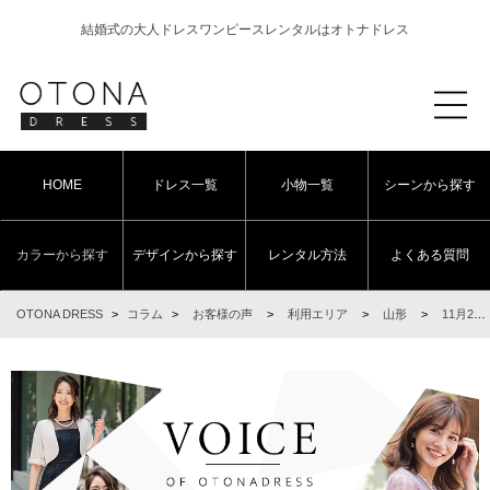
結婚式の大人ドレスワンピースレンタルはオトナドレス
HOME
ドレス一覧
小物一覧
シーンから探す
カラーから探す
デザインから探す
レンタル方法
よくある質問
OTONA DRESS
>
コラム
>
お客様の声
>
利用エリア
>
山形
>
11月22日 結婚式ご利用 山形エリア｜AB1-426LVD-M(3点セット)