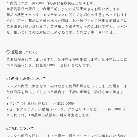
１商品につき一律2,000円のみお客様負担となります。
商品到着日の翌日（ご利用日前）までに返送手続きをお願い致します。
商品の状態チェック・メンテナンスに関しては細心の注意を払っておりま
すが、万一、商品に不備があった際は、お手数ですがご利用日前日までに
ご連絡をお願い致します。ご利用日を過ぎてからのご連絡ですと、キャン
セル扱いとしてのご対応は出来かねます。予めご了承下さいませ。
◯遅延金について
ご返却が遅れてしまいますと、延滞料金が発生致します。延滞料は１日に
つき商品レンタル代金の100%（全額）となります。
◯破損・紛失について
レンタル商品に大きな傷・破れなどで使用不可となってしまった場合、ま
たは商品を紛失してしまった場合は、下記の金額をご請求させて頂きま
す。
●ドレス（付属品も同様）：一律15,000円
●セットアイテム、小物類（バッグ、アクセサリーなど）：一律3,000円
※それぞれ、1商品毎に破損紛失料が発生致します。
◯汚れについて
レンタル商品を汚してしまった場合、通常クリーニングで落ちない汚れに