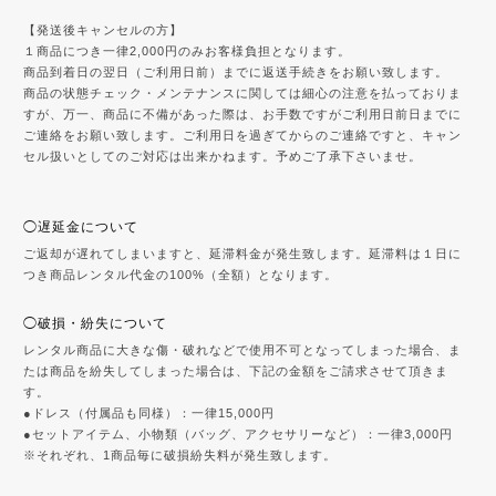
【発送後キャンセルの方】
１商品につき一律2,000円のみお客様負担となります。
商品到着日の翌日（ご利用日前）までに返送手続きをお願い致します。
商品の状態チェック・メンテナンスに関しては細心の注意を払っておりま
すが、万一、商品に不備があった際は、お手数ですがご利用日前日までに
ご連絡をお願い致します。ご利用日を過ぎてからのご連絡ですと、キャン
セル扱いとしてのご対応は出来かねます。予めご了承下さいませ。
◯遅延金について
ご返却が遅れてしまいますと、延滞料金が発生致します。延滞料は１日に
つき商品レンタル代金の100%（全額）となります。
◯破損・紛失について
レンタル商品に大きな傷・破れなどで使用不可となってしまった場合、ま
たは商品を紛失してしまった場合は、下記の金額をご請求させて頂きま
す。
●ドレス（付属品も同様）：一律15,000円
●セットアイテム、小物類（バッグ、アクセサリーなど）：一律3,000円
※それぞれ、1商品毎に破損紛失料が発生致します。