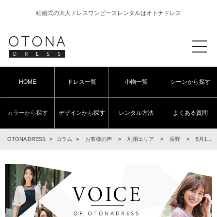
結婚式の大人ドレスワンピースレンタルはオトナドレス
HOME
ドレス一覧
小物一覧
シーンから探す
カラーから探す
デザインから探す
レンタル方法
よくある質問
OTONA DRESS
>
コラム
>
お客様の声
>
利用エリア
>
長野
>
5月1日 結婚式ご利用 長野県・松本エリア｜CR1-374GR-XL（3点セット(バッグ)）