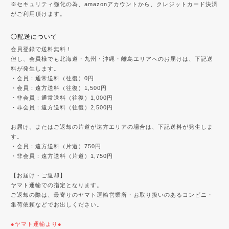
※セキュリティ強化の為、amazonアカウントから、クレジットカード決済
がご利用頂けます。
◯配送について
会員登録で送料無料！
但し、会員様でも北海道・九州・沖縄・離島エリアへのお届けは、下記送
料が発生します。
・会員：通常送料（往復）0円
・会員：遠方送料（往復）1,500円
・非会員：通常送料（往復）1,000円
・非会員：遠方送料（往復）2,500円
お届け、またはご返却の片道が遠方エリアの場合は、下記送料が発生しま
す。
・会員：遠方送料（片道）750円
・非会員：遠方送料（片道）1,750円
【お届け・ご返却】
ヤマト運輸での指定となります。
ご返却の際は、最寄りのヤマト運輸営業所・お取り扱いのあるコンビニ・
集荷依頼などでお出しください。
●ヤマト運輸より●