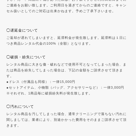
ご連絡をお願い致します。ご利用日を過ぎてからのご連絡ですと、キャン
セル扱いとしてのご対応は出来かねます。予めご了承下さいませ。
◯遅延金について
ご返却が遅れてしまいますと、延滞料金が発生致します。延滞料は１日に
つき商品レンタル代金の100%（全額）となります。
◯破損・紛失について
レンタル商品に大きな傷・破れなどで使用不可となってしまった場合、ま
たは商品を紛失してしまった場合は、下記の金額をご請求させて頂きま
す。
●ドレス（付属品も同様）：一律15,000円
●セットアイテム、小物類（バッグ、アクセサリーなど）：一律3,000円
※それぞれ、1商品毎に破損紛失料が発生致します。
◯汚れについて
レンタル商品を汚してしまった場合、通常クリーニングで落ちない汚れに
関しましては、業者により、別途かかった費用をそのままご請求させて頂
きます。