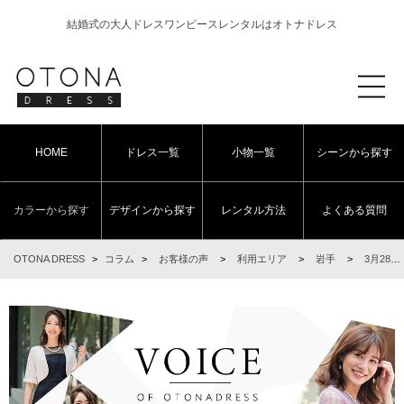
結婚式の大人ドレスワンピースレンタルはオトナドレス
HOME
ドレス一覧
小物一覧
シーンから探す
カラーから探す
デザインから探す
レンタル方法
よくある質問
OTONA DRESS
>
コラム
>
お客様の声
>
利用エリア
>
岩手
>
3月28日 結婚式ご利用 岩手・盛岡エリア｜H1-392BE-M（4点セット）