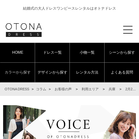
結婚式の大人ドレスワンピースレンタルはオトナドレス
HOME
ドレス一覧
小物一覧
シーンから探す
カラーから探す
デザインから探す
レンタル方法
よくある質問
OTONA DRESS
>
コラム
>
お客様の声
>
利用エリア
>
兵庫
>
2月2日 結婚式ご利用 兵庫・三宮エリア｜CR1-325NA-L(3点セット)