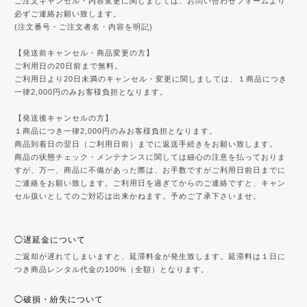
ご注文キャンセル・内容変更に関しましては、お問い合わせフォームより
必ずご連絡お願い致します。
(注文番号・ご注文者名・内容を明記)
【発送前キャンセル・商品変更の方】
ご利用日の20日前まで無料。
ご利用日より20日未満のキャンセル・変更に関しましては、１商品につき
一律2,000円のみお客様負担となります。
【発送後キャンセルの方】
１商品につき一律2,000円のみお客様負担となります。
商品到着日の翌日（ご利用日前）までに返送手続きをお願い致します。
商品の状態チェック・メンテナンスに関しては細心の注意を払っておりま
すが、万一、商品に不備があった際は、お手数ですがご利用日前日までに
ご連絡をお願い致します。ご利用日を過ぎてからのご連絡ですと、キャン
セル扱いとしてのご対応は出来かねます。予めご了承下さいませ。
◯遅延金について
ご返却が遅れてしまいますと、延滞料金が発生致します。延滞料は１日に
つき商品レンタル代金の100%（全額）となります。
◯破損・紛失について