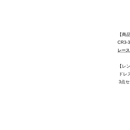
【商
CR3-
レース
【レ
ドレ
3点セ