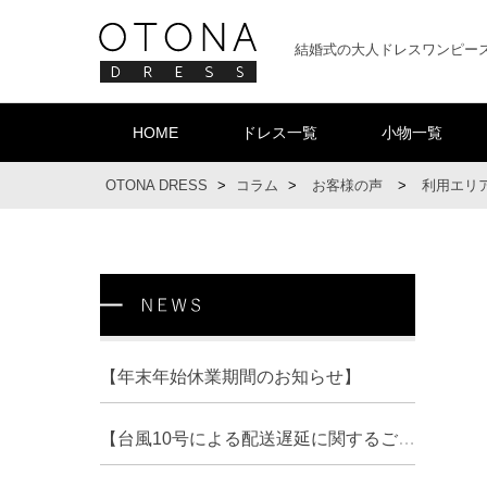
結婚式の大人ドレスワンピー
HOME
ドレス一覧
小物一覧
OTONA DRESS
>
コラム
>
お客様の声
>
利用エリ
【年末年始休業期間のお知らせ】
【台風10号による配送遅延に関するご案内】