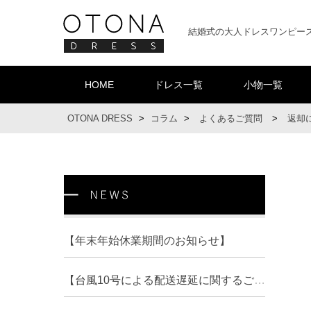
結婚式の大人ドレスワンピー
HOME
ドレス一覧
小物一覧
OTONA DRESS
>
コラム
>
よくあるご質問
>
返却
【年末年始休業期間のお知らせ】
【台風10号による配送遅延に関するご案内】