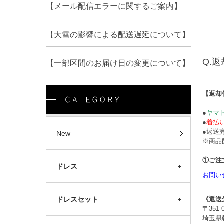
【メール配信エラーに関するご案内】
【大雪の影響による配送遅延について】
Q.
返
【一部区間のお届け日の変更について】
【返却
●
ヤマ
●
着払
●返送
New
※商品
①ご注
ドレス
お問い
ドレスセット
《返送
〒351-
埼玉県朝