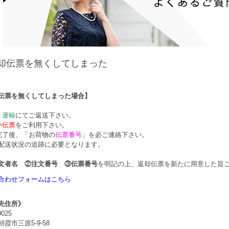
却伝票を無くしてしまった
伝票を無くしてしまった場合】
ト運輸
にてご返送下さい。
い伝票
をご利用下さい。
完了後、「お荷物の
伝票番号
」を必ご連絡下さい。
配送状況の追跡に必要となります。
文者名 ②注文番号 ③伝票番号
を明記の上、返却伝票を新たに用意した旨
合わせフォームはこちら
先住所》
0025
霞市三原5-9-58