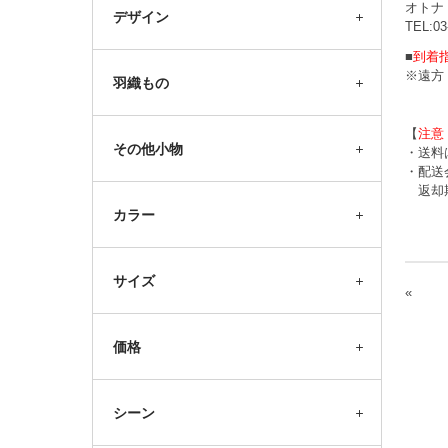
オトナ
デザイン
TEL:03
■
到着
※遠方
羽織もの
【
注意
その他小物
・送料
・配送
返却期
カラー
サイズ
«
価格
シーン