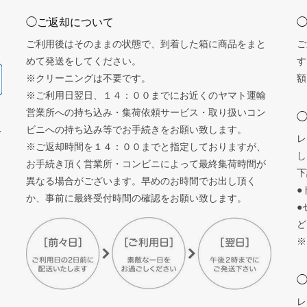
◯ご返却について
ご利用後はそのままの状態で、到着した箱に商品をまと
ご
めて発送をしてください。
す
※クリーニングは不要です。
額
※ご利用日翌日、１４：００までにお近くのヤマト運輸
営業所への持ち込み・集荷依頼サービス・取り扱いコン
ビニへの持ち込み等でお手続きをお願い致します。
レ
レ
※ご返却時間を１４：００までと指定しておりますが、
し
お手続き頂く営業所・コンビニによって最終集荷時間が
下
異なる場合がございます。早めのお時間でお出し頂く
●
か、事前に最終受付時間の確認をお願い致します。
●
ど
※
レ