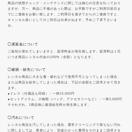
商品の状態チェック・メンテナンスに関しては細心の注意を払っており
ますが、万一、商品に不備があった際は、お手数ですがご利用日前日ま
でにご連絡をお願い致します。ご利用日を過ぎてからのご連絡ですと、
キャンセル扱いとしてのご対応は出来かねます。予めご了承下さいま
せ。
◯遅延金について
ご返却が遅れてしまいますと、延滞料金が発生致します。延滞料は１日
につき商品レンタル代金の100%（全額）となります。
◯破損・紛失について
レンタル商品に大きな傷・破れなどで使用不可となってしまった場合、
または商品を紛失してしまった場合は、下記の金額をご請求させて頂き
ます。
●ドレス（付属品も同様）：一律15,000円
●セットアイテム、小物類（バッグ、アクセサリーなど）：一律3,000円
※それぞれ、1商品毎に破損紛失料が発生致します。
◯汚れについて
レンタル商品を汚してしまった場合、通常クリーニングで落ちない汚れ
に関しましては、業者により、別途かかった費用をそのままご請求させ