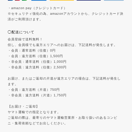
・amazon pay（クレジットカード）
※セキュリティ強化の為、amazonアカウントから、クレジットカード決
済がご利用頂けます。
◯配送について
会員登録で送料無料！
但し、会員様でも遠方エリアへのお届けは、下記送料が発生します。
・会員：通常送料（往復）0円
・会員：遠方送料（往復）1,500円
・非会員：通常送料（往復）1,000円
・非会員：遠方送料（往復）2,500円
お届け、またはご返却の片道が遠方エリアの場合は、下記送料が発生し
ます。
・会員：遠方送料（片道）750円
・非会員：遠方送料（片道）1,750円
【お届け・ご返却】
ヤマト運輸での指定となります。
ご返却の際は、最寄りのヤマト運輸営業所・お取り扱いのあるコンビ
ニ・集荷依頼などでお出しください。