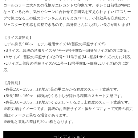
コールカラーに大きめの花柄がエレガントな印象です。ボレロは前後2wayに
なっているため、気分やシーンに合わせて雰囲気を変えられます♪パフスリー
ブで気になる二の腕のラインをふんわりとカバーし、小顔効果も◎肩紐のア
ジャスターで丈感を調整できるので、高身長さんにも嬉しい長さが叶います!
【サイズ展開別】
モデル身長:160㎝ モデル着用サイズ:M(普段の洋服サイズ:S)
●Sサイズ…普段の洋服サイズが7号〜9号手前(S～細身Mサイズ)の方に対応。
●Mサイズ…普段の洋服サイズが9号〜11号手前(M～細身Lサイズ)の方に対応。
●Lサイズ…普段の洋服サイズが11号〜13号手前(L〜細身LLサイズ)の方に対
応。
【身長別】
●身長150～155㎝…(表地が)足の甲にかかる程度のスカート丈感です。
●身長155～160㎝…(表地が)くるぶしが隠れる程度のスカート丈感です。
●身長160～165㎝…(表地が)くるぶし〜くるぶし上程度のスカート丈感です。
※着丈感はイメージです。普段のお洋服サイズ・体サイズによって実際の着丈
感はイメージと異なる場合があります。
※表地と裏地の差は約20cm程となります。
コンディション