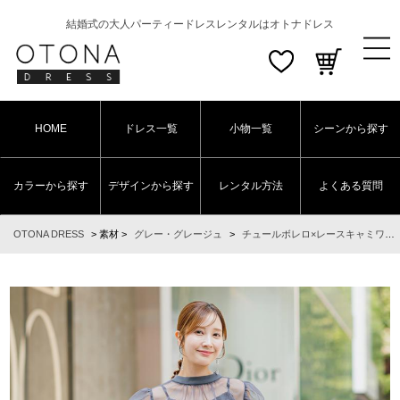
結婚式の大人パーティードレスレンタルはオトナドレス
HOME
ドレス一覧
小物一覧
シーンから探す
カラーから探す
デザインから探す
レンタル方法
よくある質問
OTONA DRESS
>
素材
>
グレー・グレージュ
>
チュールボレロ×レースキャミワンピース (チャコール)AB1-464CHC-S