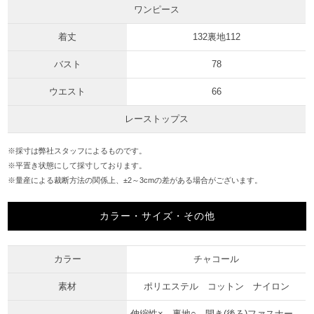
ワンピース
着丈
132裏地112
バスト
78
ウエスト
66
レーストップス
※採寸は弊社スタッフによるものです。
※平置き状態にして採寸しております。
※量産による裁断方法の関係上、±2～3cmの差がある場合がございます。
カラー・サイズ・その他
カラー
チャコール
素材
ポリエステル コットン ナイロン
伸縮性× 裏地○ 開き(後ろ)ファスナー