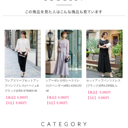
フレアスリーブセットアッ
シアーボレロ付レースドレ
セットアップパンツドレス
プパンツドレス(ベージュ&
ス(ラベンダー)AB1-426LVD
(ブラック)SR3-295BL-L
ブラック)CR3-376MIX-M
-M
【単品】 6,980円
【単品】6,980円
【単品】6,980円
【3点】 8,980円
【3点】8,980円
【3点】8,980円