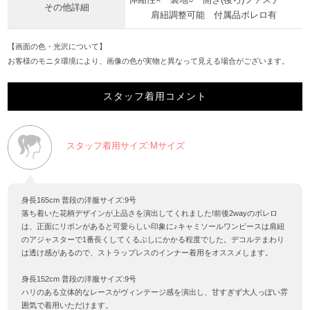
その他詳細
肩紐調整可能 付属品ボレロ有
【画面の色・光沢について】
お客様のモニタ環境により、画像の色が実物と異なって見える場合がございます。
スタッフ着用コメント
スタッフ着用サイズ:Mサイズ
身長165cm 普段の洋服サイズ:9号
落ち着いた花柄デザインが上品さを演出してくれました!前後2wayのボレロ
は、正面にリボンがあると可愛らしい印象に♪キャミソールワンピースは肩紐
のアジャスターで1番長くしてくるぶしにかかる程度でした。デコルテまわり
は透け感があるので、ストラップレスのインナー着用をオススメします。
身長152cm 普段の洋服サイズ:9号
ハリのある立体的なレースがヴィンテージ感を演出し、甘すぎず大人っぽい雰
囲気で着用いただけます。