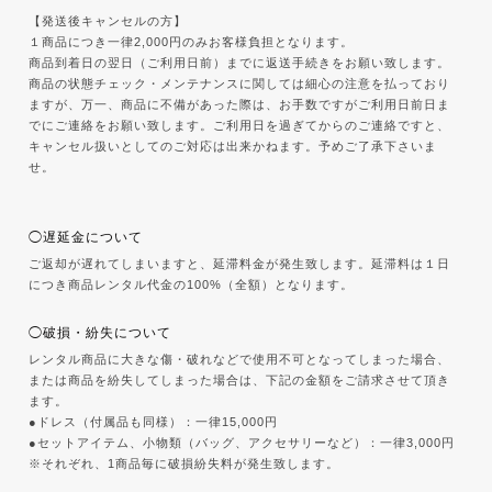
【発送後キャンセルの方】
１商品につき一律2,000円のみお客様負担となります。
商品到着日の翌日（ご利用日前）までに返送手続きをお願い致します。
商品の状態チェック・メンテナンスに関しては細心の注意を払っており
ますが、万一、商品に不備があった際は、お手数ですがご利用日前日ま
でにご連絡をお願い致します。ご利用日を過ぎてからのご連絡ですと、
キャンセル扱いとしてのご対応は出来かねます。予めご了承下さいま
せ。
◯遅延金について
ご返却が遅れてしまいますと、延滞料金が発生致します。延滞料は１日
につき商品レンタル代金の100%（全額）となります。
◯破損・紛失について
レンタル商品に大きな傷・破れなどで使用不可となってしまった場合、
または商品を紛失してしまった場合は、下記の金額をご請求させて頂き
ます。
●ドレス（付属品も同様）：一律15,000円
●セットアイテム、小物類（バッグ、アクセサリーなど）：一律3,000円
※それぞれ、1商品毎に破損紛失料が発生致します。