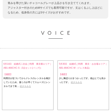
青みを帯びた深いチャコールグレーが上品さを引き立ててくれます。
アジャスター付きのためMサイズでも着用可能ですが、丈はくるぶし上ほどに
なるため、低身長の方にはSサイズがおすすめです。
6月14日 結婚式二次会ご利用 東京都エリア｜
5月30日 結婚式ご利用 東京・お台場エリア｜
AB1-464CHC-S（3点セット(バッグ)）
AB1-464CHC-M（ドレス単品）
【感想】
【感想】
利用日が近づいてからドレスのレンタルを検討
少し胸辺りがきつかったです。他はとても良か
していたため、届くのが早くてスムーズにレン
ったです。
続きをみる
タルできて有...
続きをみる