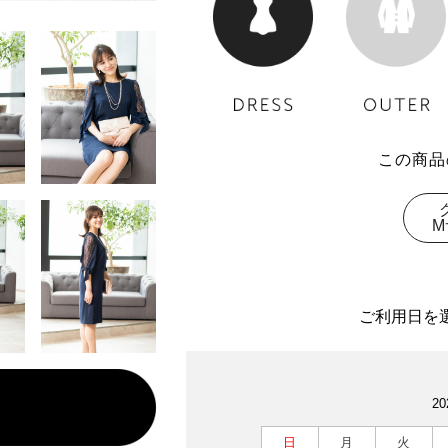
この商品
M
ご利用日を
2
日
月
火