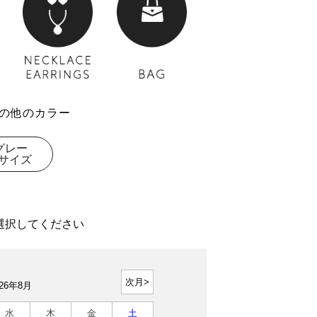
の他のカラー
グレー
サイズ
選択してください
026年8月
水
木
金
土