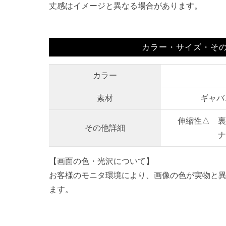
丈感はイメージと異なる場合があります。
カラー・サイズ・そ
カラー
素材
ギャバ
伸縮性△ 裏
その他詳細
ナ
【画面の色・光沢について】
お客様のモニタ環境により、画像の色が実物と
ます。