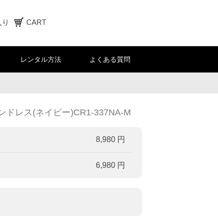
入り
CART
レンタル方法
よくある質問
ス(ネイビー)CR1-337NA-M
8,980 円
6,980 円