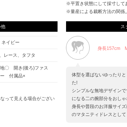
※平置き状態にして採寸して
※量産による裁断方法の関係上
の他
ス
ネイビー
身長157cm
、レース、タフタ
地〇 開き(後ろ)ファス
体型を選ばないゆったりと
ー 付属品×
た!
シンプルな無地デザインで
異なって見える場合がござい
になる二の腕部分をおしゃ
身長や普段のお洋服サイズ
のマタニティドレスとして