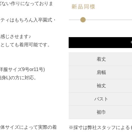
ばない作りになっておりま
ーティはもちろん入卒園式・
感じさせます♪
スとしても着用可能です。
着丈
服サイズ9号or11号)
肩幅
細身L)の方に対応。
袖丈
バスト
裾巾
。
・体サイズによって実際の着
※採寸は弊社スタッフによる