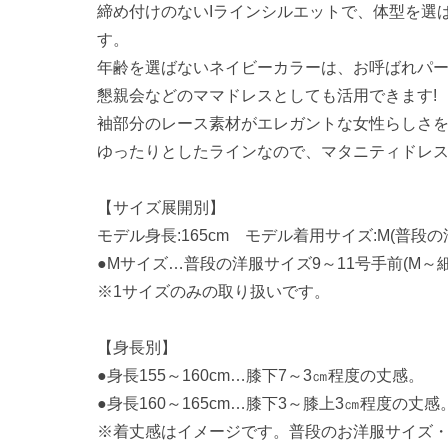
締め付けのないIラインシルエットで、体型を選
す。
年齢を選ばないネイビーカラーは、お呼ばれパ
懇親会などのママドレスとしても活用できます!
袖部分のレース素材がエレガントな女性らしさを
ゆったりとしたラインなので、マタニティドレ
【サイズ展開別】
モデル身長:165cm モデル着用サイズ:M(普段の洋
●Mサイズ…普段の洋服サイズ9～11号手前(M～
※1サイズのみの取り扱いです。
【身長別】
●身長155～160cm…膝下7～3㎝程度の丈感。
●身長160～165cm…膝下3～膝上3㎝程度の丈感
※着丈感はイメージです。普段のお洋服サイズ